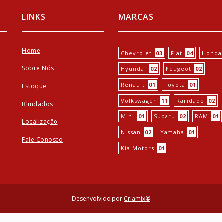
LINKS
MARCAS
Home
Chevrolet
03
Fiat
04
Honda
Sobre Nós
Hyundai
02
Peugeot
02
Renault
01
Toyota
01
Estoque
Volkswagen
11
Raridade
02
Blindados
Mini
01
Subaru
02
RAM
01
Localização
Nissan
02
Yamaha
01
Fale Conosco
Kia Motors
01
Desenvolvido por
Criamix®