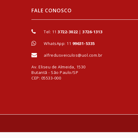
FALE CONOSCO
Tel:
11
3722-3022
|
3726-1313
WhatsApp: 11
99631-5335
alfredusveiculos@uol.com.br
Av. Eliseu de Almeida, 1530
Butantã - São Paulo/SP
CEP: 05533-000