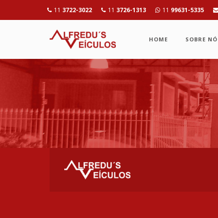
11
3722-3022
11
3726-1313
11
99631-5335
HOME
SOBRE NÓ