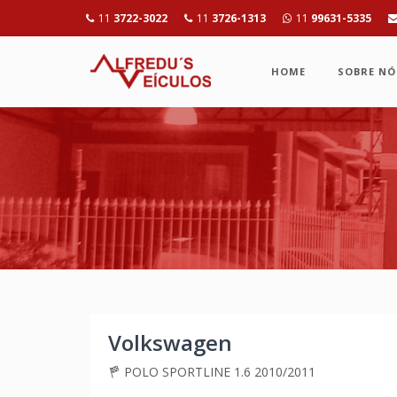
11
3722-3022
11
3726-1313
11
99631-5335
HOME
SOBRE NÓ
Volkswagen
POLO SPORTLINE 1.6 2010/2011