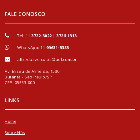
FALE CONOSCO
Tel:
11
3722-3022
|
3726-1313
WhatsApp: 11
99631-5335
alfredusveiculos@uol.com.br
Av. Eliseu de Almeida, 1530
Butantã - São Paulo/SP
CEP: 05533-000
LINKS
Home
Sobre Nós