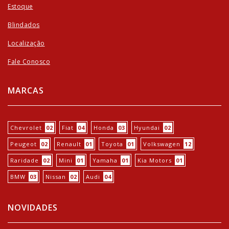
Estoque
Blindados
Localização
Fale Conosco
MARCAS
Chevrolet
02
Fiat
04
Honda
03
Hyundai
02
Peugeot
02
Renault
01
Toyota
01
Volkswagen
12
Raridade
02
Mini
01
Yamaha
01
Kia Motors
01
BMW
03
Nissan
02
Audi
04
NOVIDADES