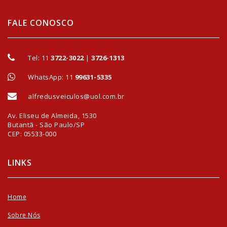
FALE CONOSCO
Tel:
11
3722-3022
|
3726-1313
WhatsApp: 11
99631-5335
alfredusveiculos@uol.com.br
Av. Eliseu de Almeida, 1530
Butantã - São Paulo/SP
CEP: 05533-000
LINKS
Home
Sobre Nós