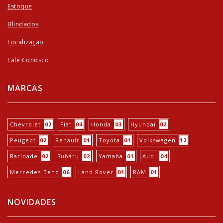
Estoque
Blindados
Localização
Fale Conosco
MARCAS
Chevrolet
02
Fiat
04
Honda
03
Hyundai
02
Peugeot
02
Renault
01
Toyota
01
Volkswagen
12
Raridade
02
Subaru
02
Yamaha
01
Audi
04
Mercedes-Benz
06
Land Rover
01
RAM
01
NOVIDADES