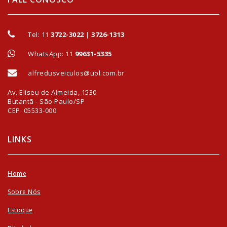
Tel:
11
3722-3022
|
3726-1313
WhatsApp: 11
99631-5335
alfredusveiculos@uol.com.br
Av. Eliseu de Almeida, 1530
Butantã - São Paulo/SP
CEP: 05533-000
LINKS
Home
Sobre Nós
Estoque