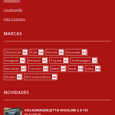
Blindados
Localização
Fale Conosco
MARCAS
Chevrolet
02
Fiat
04
Honda
03
Hyundai
02
Peugeot
02
Renault
01
Toyota
01
Volkswagen
12
Raridade
02
Citroën
04
BMW
03
Audi
04
Jeep
04
Nissan
02
Mercedes-Benz
06
NOVIDADES
VOLKSWAGEN JETTA HIGHLINE 2.0 TSI
R$ 62.000,00