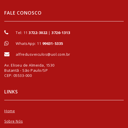
FALE CONOSCO
Tel:
11
3722-3022
|
3726-1313
WhatsApp: 11
99631-5335
alfredusveiculos@uol.com.br
Av. Eliseu de Almeida, 1530
Butantã - São Paulo/SP
CEP: 05533-000
LINKS
Home
Sobre Nós