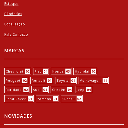
Estoque
Blindados
Localização
Fale Conosco
MARCAS
Chevrolet
02
Fiat
04
Honda
03
Hyundai
02
Peugeot
02
Renault
01
Toyota
01
Volkswagen
11
Raridade
02
Audi
04
Citroën
04
Jeep
04
Land Rover
01
Yamaha
01
Subaru
02
NOVIDADES