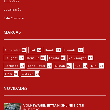
Blindados
Localização
Fale Conosco
MARCAS
Chevrolet
02
Fiat
04
Honda
03
Hyundai
02
Peugeot
02
Renault
01
Toyota
01
Volkswagen
12
Raridade
02
Land Rover
01
Nissan
02
Audi
04
Mini
01
BMW
03
Citroën
04
NOVIDADES
VOLKSWAGEN JETTA HIGHLINE 2.0 TSI
R$ 62.000,00