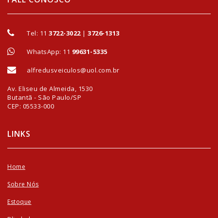
Tel:
11
3722-3022
|
3726-1313
WhatsApp: 11
99631-5335
alfredusveiculos@uol.com.br
Av. Eliseu de Almeida, 1530
Butantã - São Paulo/SP
CEP: 05533-000
LINKS
Home
Sobre Nós
Estoque