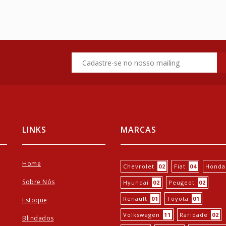
LINKS
MARCAS
Home
Chevrolet
02
Fiat
04
Honda
Sobre Nós
Hyundai
02
Peugeot
02
Renault
01
Toyota
01
Estoque
Volkswagen
11
Raridade
02
Blindados