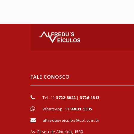
FALE CONOSCO
Tel:
11
3722-3022
|
3726-1313
WhatsApp: 11
99631-5335
alfredusveiculos@uol.com.br
Av. Eliseu de Almeida, 1530