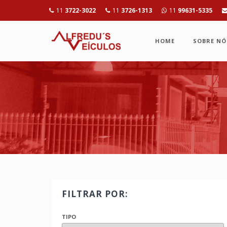
11
3722-3022
11
3726-1313
11
99631-5335
HOME
SOBRE NÓ
FILTRAR POR:
TIPO