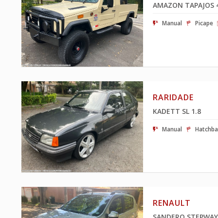
AMAZON TAPAJOS 4
Manual
Picape
RARIDADE
KADETT SL 1.8
Manual
Hatchba
RENAULT
SANDERO STEPWA