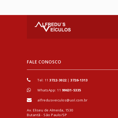
FALE CONOSCO
Tel:
11
3722-3022
|
3726-1313
WhatsApp: 11
99631-5335
alfredusveiculos@uol.com.br
Av. Eliseu de Almeida, 1530
Butantã - São Paulo/SP