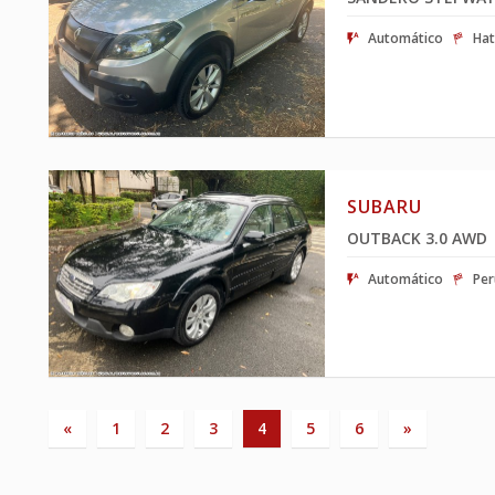
Automático
Hat
SUBARU
OUTBACK 3.0 AWD
Automático
Pe
(current)
«
1
2
3
4
5
6
»