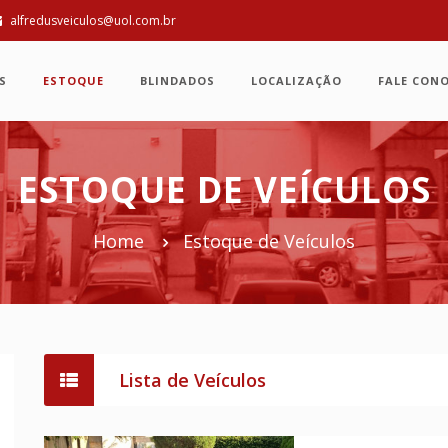
alfredusveiculos@uol.com.br
S
ESTOQUE
BLINDADOS
LOCALIZAÇÃO
FALE CON
ESTOQUE DE VEÍCULOS
Home
Estoque de Veículos
Lista de Veículos