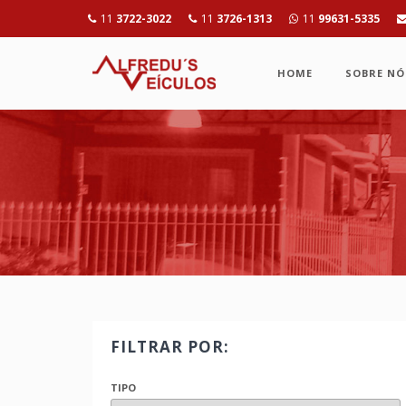
11
3722-3022
11
3726-1313
11
99631-5335
HOME
SOBRE NÓ
FILTRAR POR:
TIPO