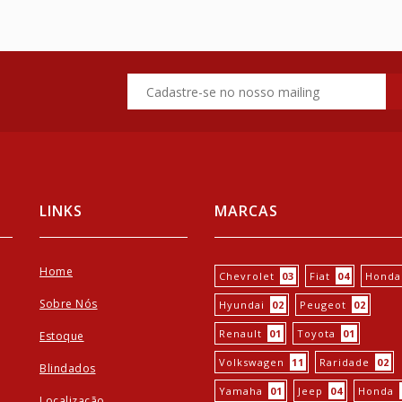
LINKS
MARCAS
Home
Chevrolet
03
Fiat
04
Honda
Sobre Nós
Hyundai
02
Peugeot
02
Renault
01
Toyota
01
Estoque
Volkswagen
11
Raridade
02
Blindados
Yamaha
01
Jeep
04
Honda
Localização