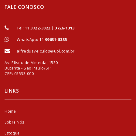
FALE CONOSCO
Tel:
11
3722-3022
|
3726-1313
WhatsApp: 11
99631-5335
alfredusveiculos@uol.com.br
Av. Eliseu de Almeida, 1530
Butantã - São Paulo/SP
CEP: 05533-000
LINKS
Home
Sobre Nós
Estoque