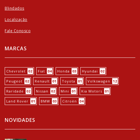
Blindados
Localização
Fale Conosco
MARCAS
Chevrolet
02
Fiat
04
Honda
03
Hyundai
02
Peugeot
02
Renault
01
Toyota
01
Volkswagen
12
Raridade
02
Nissan
02
Mini
01
Kia Motors
01
Land Rover
01
BMW
03
Citroën
04
NOVIDADES